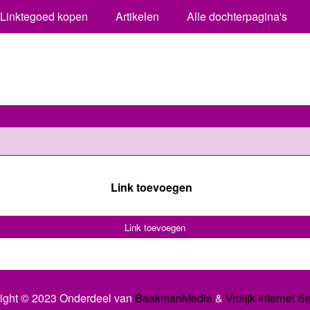
Linktegoed kopen
Artikelen
Alle dochterpagina's
Link toevoegen
Link toevoegen
ight © 2023 Onderdeel van
BaakmanMedia
&
Vrolijk Internet S