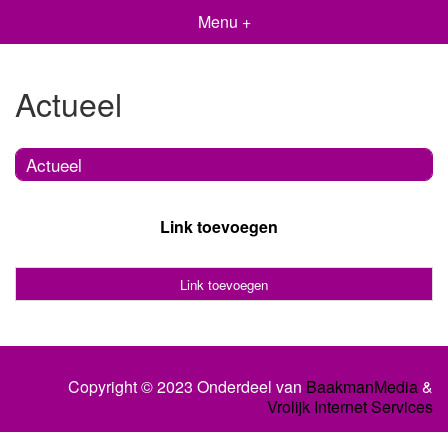
Menu +
Actueel
Actueel
Link toevoegen
Link toevoegen
Copyright © 2023 Onderdeel van
BaakmanMedia
&
Vrolijk Internet Services